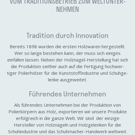
VOM TRADI­TI­ONS­BE­TRIEB ZUM WELT­UN­TER­
NEHMEN
Tradi­tion durch Inno­va­tion
Bereits 1898 wurden die ersten Holz­waren herge­stellt.
Wer so lange bestehen kann, der muss sich einiges
einfallen lassen. Neben der Holznagel-​Herstellung hat sich
die Produk­tion seither auch auf die Ferti­gung hoch­wer­
tiger Polier­hölzer für die Kunst­stoff­in­dus­trie und Schuh­ge­
lenke ausge­weitet.
Führendes Unter­nehmen
Als führendes Unter­nehmen bei der Produk­tion von
Polier­kör­pern aus Holz, expor­tieren wir unsere Produkte
erfolg­reich in die ganze Welt. Wir sind der einzige
Hersteller von Holz­nä­geln und Holz­ge­lenken für die
Schuh­in­dus­trie und das Schuhmacher-​Handwerk welt­weit.