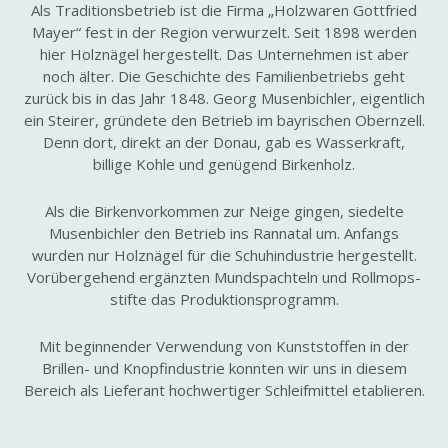
Als Tradi­ti­ons­be­trieb ist die Firma „Holz­waren Gott­fried
Mayer“ fest in der Region verwur­zelt. Seit 1898 werden
hier Holz­nägel herge­stellt. Das Unter­nehmen ist aber
noch älter. Die Geschichte des Fami­li­en­be­triebs geht
zurück bis in das Jahr 1848. Georg Musen­bichler, eigent­lich
ein Steirer, grün­dete den Betrieb im bayri­schen Obern­zell.
Denn dort, direkt an der Donau, gab es Wasser­kraft,
billige Kohle und genü­gend Birken­holz.
Als die Birken­vor­kommen zur Neige gingen, siedelte
Musen­bichler den Betrieb ins Rannatal um. Anfangs
wurden nur Holz­nägel für die Schuh­in­dus­trie herge­stellt.
Vorüber­ge­hend ergänzten Mund­spach­teln und Roll­mops­
stifte das Produk­ti­ons­pro­gramm.
Mit begin­nender Verwen­dung von Kunst­stoffen in der
Brillen-​ und Knopf­in­dus­trie konnten wir uns in diesem
Bereich als Liefe­rant hoch­wer­tiger Schleif­mittel etablieren.