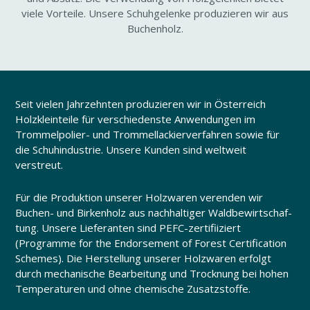
viele Vorteile. Unsere Schuh­ge­lenke produ­zieren wir aus
Buchen­holz.
Seit vielen Jahr­zehnten produ­zieren wir in Öster­reich
Holz­klein­teile für verschie­denste Anwen­dungen im
Trommelpolier-​ und Trom­mel­la­ckier­ver­fahren sowie für
die Schuh­in­dus­trie. Unsere Kunden sind welt­weit
verstreut.
Für die Produk­tion unserer Holz­waren verenden wir
Buchen-​ und Birken­holz aus nach­hal­tiger Wald­be­wirt­schaf­
tung. Unsere Liefe­ranten sind PEFC-​zertifiiziert
(Programme for the Endor­se­ment of Forest Certi­fi­ca­tion
Schemes). Die Herstel­lung unserer Holz­waren erfolgt
durch mecha­ni­sche Bear­bei­tung und Trock­nung bei hohen
Tempe­ra­turen und ohne chemi­sche Zusatz­stoffe.