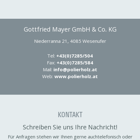
Gott­fried Mayer GmbH & Co. KG
Niederranna 21, 4085 Wesen­ufer
Tel:
+43(0)7285/504
Fax:
+43(0)7285/584
Mail:
info@polier­holz.at
Web:
www.polier­holz.at
KONTAKT
Schreiben Sie uns Ihre Nach­richt!
Für Anfragen stehen wir Ihnen gerne auch­te­le­fo­nisch oder