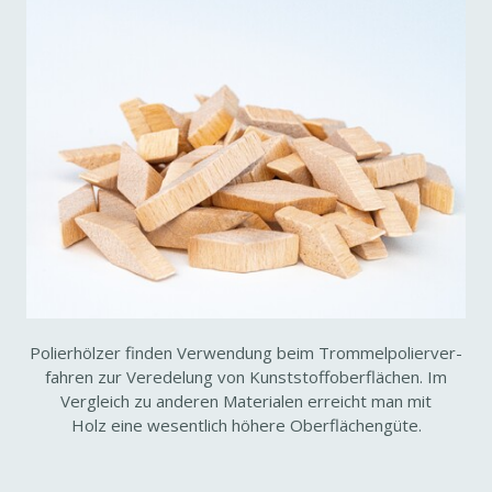
Polier­hölzer finden Verwen­dung beim Trom­mel­po­lier­ver­
fahren zur Verede­lung von Kunst­stoff­ober­flä­chen. Im
Vergleich zu anderen Mate­rialen erreicht man mit
Holz eine wesent­lich höhere Ober­flä­chen­güte.