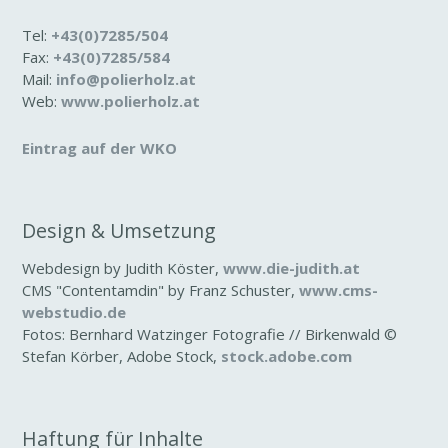
Tel:
+43(0)7285/504
Fax:
+43(0)7285/584
Mail:
info@polier­holz.at
Web:
www.polier­holz.at
Eintrag auf der WKO
Design & Umset­zung
Webde­sign by Judith Köster,
www.die-​judith.at
CMS "Conten­tamdin" by Franz Schuster,
www.cms-​
webstudio.de
Fotos: Bern­hard Watz­inger Foto­grafie // Birken­wald ©
Stefan Körber, Adobe Stock,
stock.adobe.com
Haftung für Inhalte