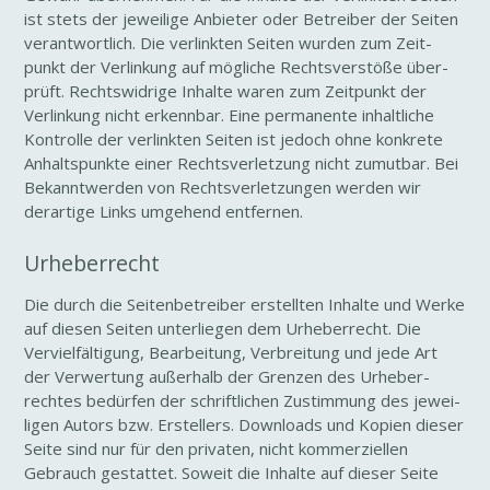
ist stets der jewei­lige Anbieter oder Betreiber der Seiten
verant­wort­lich. Die verlinkten Seiten wurden zum Zeit­
punkt der Verlin­kung auf mögliche Rechts­ver­stöße über­
prüft. Rechts­wid­rige Inhalte waren zum Zeit­punkt der
Verlin­kung nicht erkennbar. Eine perma­nente inhalt­liche
Kontrolle der verlinkten Seiten ist jedoch ohne konkrete
Anhalts­punkte einer Rechts­ver­let­zung nicht zumutbar. Bei
Bekannt­werden von Rechts­ver­let­zungen werden wir
derar­tige Links umge­hend entfernen.
Urhe­ber­recht
Die durch die Seiten­be­treiber erstellten Inhalte und Werke
auf diesen Seiten unter­liegen dem Urhe­ber­recht. Die
Verviel­fäl­ti­gung, Bear­bei­tung, Verbrei­tung und jede Art
der Verwer­tung außer­halb der Grenzen des Urhe­ber­
rechtes bedürfen der schrift­li­chen Zustim­mung des jewei­
ligen Autors bzw. Erstel­lers. Down­loads und Kopien dieser
Seite sind nur für den privaten, nicht kommer­zi­ellen
Gebrauch gestattet. Soweit die Inhalte auf dieser Seite