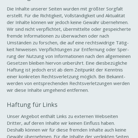
Die Inhalte unserer Seiten wurden mit größter Sorg­falt
erstellt. Für die Rich­tig­keit, Voll­stän­dig­keit und Aktua­lität
der Inhalte können wir jedoch keine Gewähr über­nehmen.
Wir sind nicht verpflichtet, über­mit­telte oder gespei­cherte
fremde Infor­ma­tionen zu über­wa­chen oder nach
Umständen zu forschen, die auf eine rechts­wid­rige Tätig­
keit hinweisen. Verpflich­tungen zur Entfer­nung oder Sper­
rung der Nutzung von Infor­ma­tionen nach den allge­meinen
Gesetzen bleiben hiervon unbe­rührt. Eine dies­be­züg­liche
Haftung ist jedoch erst ab dem Zeit­punkt der Kenntnis
einer konkreten Rechts­ver­let­zung möglich. Bei Bekannt­
werden von entspre­chenden Rechts­ver­let­zungen werden
wir diese Inhalte umge­hend entfernen.
Haftung für Links
Unser Angebot enthält Links zu externen Webseiten
Dritter, auf deren Inhalte wir keinen Einfluss haben.
Deshalb können wir für diese fremden Inhalte auch keine
Gewähr über­nehmen. Für die Inhalte der verlinkten Seiten